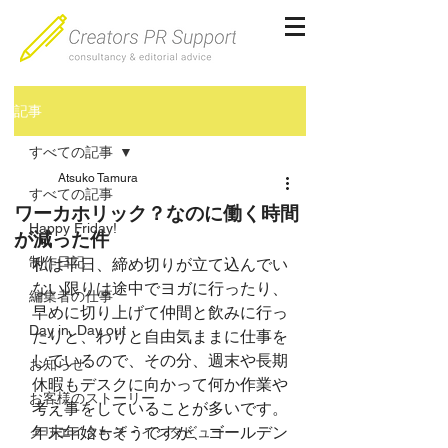
記事
すべての記事
Atsuko Tamura
すべての記事
ワーカホリック？なのに働く時間
Happy Friday!
が減った件
制作日記
私は平日、締め切りが立て込んでい
ない限りは途中でヨガに行ったり、
編集者の仕事
早めに切り上げて仲間と飲みに行っ
Day in, Day out
たりと、わりと自由気ままに仕事を
しているので、その分、週末や長期
お知らせ
休暇もデスクに向かって何か作業や
お客様のストーリー
考え事をしていることが多いです。
年末年始もそうですが、ゴールデン
クリエイターズ・インタビュー