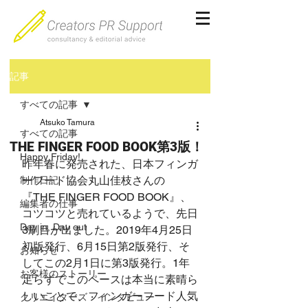
記事
すべての記事
Atsuko Tamura
すべての記事
THE FINGER FOOD BOOK第3版！
Happy Friday!
昨年春に発売された、日本フィンガ
ーフード協会丸山佳枝さんの
制作日記
『THE FINGER FOOD BOOK』、
編集者の仕事
コツコツと売れているようで、先日
Day in, Day out
3刷目が出ました。2019年4月25日
初版発行、6月15日第2版発行、そ
お知らせ
してこの2月1日に第3版発行。1年
お客様のストーリー
足らずでこのペースは本当に素晴ら
しいことで、フィンガーフード人気
クリエイターズ・インタビュー