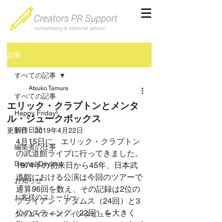
記事
すべての記事
Atsuko Tamura
すべての記事
エリック・クラプトンとメンタ
Happy Friday!
ル・ジュークボックス
制作日記
更新日：
2019年4月22日
4月15日に、エリック・クラプトン
編集者の仕事
の武道館ライブに行ってきました。
Day in, Day out
1974年の初来日から45年、日本武
道館における公演は今回のツアーで
お知らせ
通算96回を数え、その記録は2位の
お客様のストーリー
ブライアン・アダムス（24回）と3
位のスティング（22回）を大きく
クリエイターズ・インタビュー