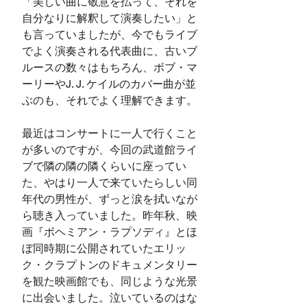
「美しい曲に敬意を払って、それを
自分なりに解釈して演奏したい」と
も言っていましたが、今でもライブ
でよく演奏される代表曲に、古いブ
ルースの数々はもちろん、ボブ・マ
ーリーやJ. J. ケイルのカバー曲が並
ぶのも、それでよく理解できます。
最近はコンサートに一人で行くこと
が多いのですが、今回の武道館ライ
ブで隣の隣の隣くらいに座ってい
た、やはり一人で来ていたらしい同
年代の男性が、ずっと涙を拭いなが
ら聴き入っていました。昨年秋、映
画『ボヘミアン・ラプソディ』とほ
ぼ同時期に公開されていたエリッ
ク・クラプトンのドキュメンタリー
を観た映画館でも、同じような光景
に出会いました。泣いているのはな