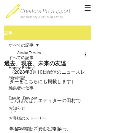
記事
すべての記事
Atsuko Tamura
すべての記事
過去、現在、未来の友達
Happy Friday!
（2023年3月10日配信のニュースレ
制作日記
ターをこちらにも掲載します）
編集者の仕事
Day in, Day out
こんばんは。エディターの田村で
お知らせ
す。
お客様のストーリー
クリエイターズ・インタビュー
卒業や転勤、異動に引越し、