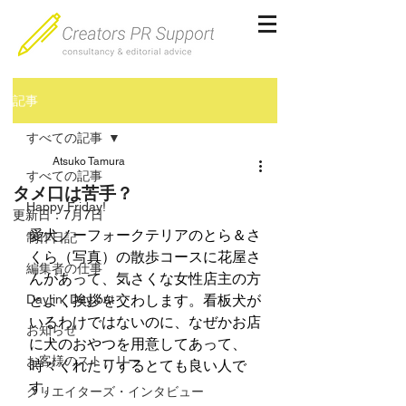
記事
すべての記事
Atsuko Tamura
すべての記事
タメ口は苦手？
Happy Friday!
更新日：
7月7日
愛犬ノーフォークテリアのとら＆さ
制作日記
くら（写真）の散歩コースに花屋さ
編集者の仕事
んがあって、気さくな女性店主の方
Day in, Day out
とよく挨拶を交わします。看板犬が
いるわけではないのに、なぜかお店
お知らせ
に犬のおやつを用意してあって、
お客様のストーリー
時々くれたりするとても良い人で
す。
クリエイターズ・インタビュー