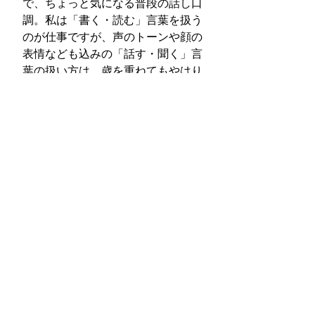
で、ちょっと気になる普段の話し口
調。私は「書く・読む」言葉を扱う
のが仕事ですが、声のトーンや顔の
表情なども込みの「話す・聞く」言
葉の扱い方は、歳を重ねてもやはり
難しいと感じます。一度専門家に詳
しく聞いてみたいなと思っていま
す。
どうぞよい週末をお過ごしくださ
い！
Happy Friday!
すべて表示
最新記事