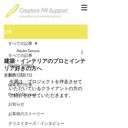
記事
すべての記事
Atsuko Tamura
すべての記事
建築・インテリアのプロとインテ
Happy Friday!
リア好きの方へ
制作日記
更新日：
7月7日
今週は、プロジェクトを伴走させて
編集者の仕事
いただいているクライアントの方の
Day in, Day out
ご紹介をさせていただきます。
お知らせ
お客様のストーリー
クリエイターズ・インタビュー