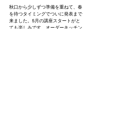
秋口から少しずつ準備を重ねて、春
を待つタイミングでついに発表まで
来ました。5月の講座スタートがと
ても楽しみです。オーダーキッチン
の世界に興味をお持ちの方、ぜひ詳
細をご覧いただき、オンライン説明
会にも参加してみてくださいね。
どうぞよい週末をお過ごしくださ
い！
Happy Friday!
すべて表示
最新記事