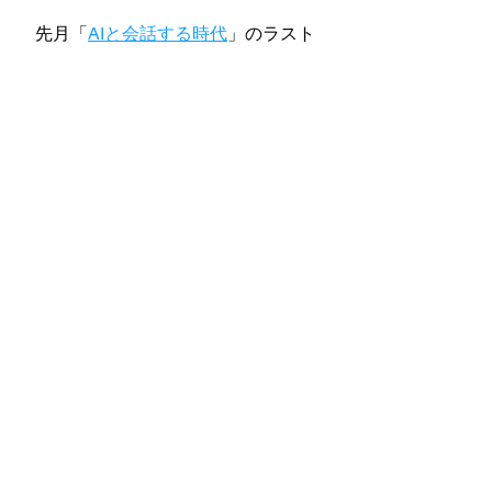
先月「
AIと会話する時代
」のラスト
で、仕事に役立つ文章生成AIの使い
方に関する勉強会に興味あります
か？と聞いてみたら、予想以上に反
応があったので、興味のある方を対
象に「Claudeをクリエイターの秘
書に育てるワークショップ」のよう
なものができないか検討中です。ご
く少人数でやってみたいと思ってい
ます。
どんなに便利なAIツールも、あくま
でクリエイターの表現をサポートす
る道具。皆さんのセンスや個性、ク
リエイティビティが最も大切なのは
言うまでもありません。その上で、
少しでも創作に余裕が持て、質が向
上するヒントになれば嬉しいです。