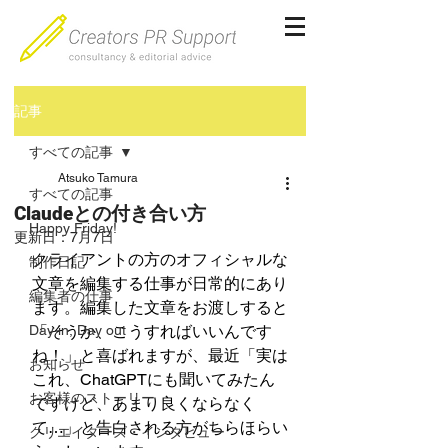
記事
すべての記事
Atsuko Tamura
すべての記事
Claudeとの付き合い方
Happy Friday!
更新日：
7月7日
クライアントの方のオフィシャルな
制作日記
文章を編集する仕事が日常的にあり
編集者の仕事
ます。編集した文章をお渡しすると
Day in, Day out
「そうか、こうすればいいんです
ね！」と喜ばれますが、最近「実は
お知らせ
これ、ChatGPTにも聞いてみたん
お客様のストーリー
ですけど、あまり良くならなく
て…」と告白される方がちらほらい
クリエイターズ・インタビュー