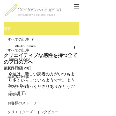
記事
すべての記事
Atsuko Tamura
すべての記事
クリエイティブな感性を持つ全て
Happy Friday!
のプロの方へ
制作日記
更新日：
2月20日
今週は、新しい読者の方がいつもよ
編集者の仕事
り多くいらしているようです。よう
Day in, Day out
こそ、お越しくださりありがとうご
ざいます。
お知らせ
お客様のストーリー
クリエイターズ・インタビュー