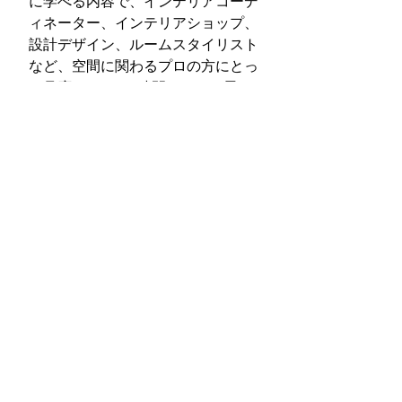
に学べる内容で、インテリアコーデ
ィネーター、インテリアショップ、
設計デザイン、ルームスタイリスト
など、空間に関わるプロの方にとっ
て見応えのある2時間になると思い
ます。ハウススタジオからの生中継
あり、アーカイブ配信ありで、当日
参加が難しい方にも安心の設計で
す。
7月末までにお申し込みの方は、早
割価格で参加できるそうです。ぜひ
このページ
を覗いてみてください。
どうぞよい週末をお過ごしくださ
い！
Happy Friday!
お客様のストーリー
編集者の仕事