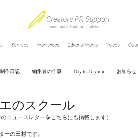
ut
Services
Workshops
Editorial Works
Voices
Col
制作日記
編集者の仕事
Day in, Day out
お知らせ
エのスクール
配信のニュースレターをこちらにも掲載します）
ターの田村です。