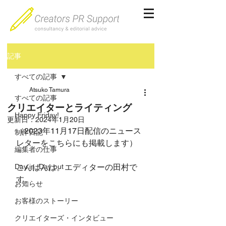
記事
すべての記事
Atsuko Tamura
すべての記事
クリエイターとライティング
Happy Friday!
更新日：
2024年1月20日
（2023年11月17日配信のニュース
制作日記
レターをこちらにも掲載します）
編集者の仕事
Day in, Day out
こんばんは。エディターの田村で
す。
お知らせ
お客様のストーリー
クリエイターズ・インタビュー