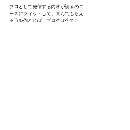
プロとして発信する内容が読者のニ
ーズにフィットして、喜んでもらえ
る形を作れれば、ブログは今でも、
強力なブランドツールになり得ま
す。
以前、メルマガはオワコンじゃない
よ、という話を書きましたが、きち
んと作れば、ブログも全然オワコン
じゃないですよ。
どうぞよい週末をお過ごしくださ
い！
PS
こちらのフレンチのマダムほか、ご
自分なりの発信の方法を見つけて実