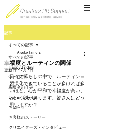
記事
すべての記事
Atsuko Tamura
すべての記事
幸福度とルーティンの関係
Happy Friday!
更新日：
7月7日
日々の暮らしの中で、ルーティン＝
制作日記
習慣化できていることが多ければ多
編集者の仕事
いほど、心が平和で幸福度が高い、
Day in, Day out
という説があります。皆さんはどう
思いますか？
お知らせ
お客様のストーリー
クリエイターズ・インタビュー