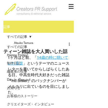
記事
すべての記事
Atsuko Tamura
すべての記事
ティーン雑誌を大人買いした話
Happy Friday!
1ヶ月ほど前、「
14歳の時に聴いて
いた音楽
」というテーマのニュース
制作日記
レターを書いてからしばらくしたあ
編集者の仕事
る日、中高生時代大好きだった雑誌
Day in, Day out
『mc Sister』のバックナンバーが
メルカリに出ているのを目にしまし
お知らせ
た。
お客様のストーリー
クリエイターズ・インタビュー