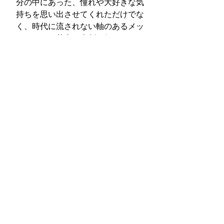
分の中にあった、憧れや大好きな気
持ちを思い出させてくれただけでな
く、時代に流されない軸のあるメッ
セージを、若者に真剣に伝えてい
た、上質なメディアだったんだなと
改めて感服しました。
余談ですが、私が見ているページを
横からのぞいた夫が一言「今でもそ
ういう感じの服、着てるよね」…い
や、さすがにそれはないでしょと答
えつつ、内心どきりとしました。は
い、今の年相応に、痛く見えないよ
うに気をつけます…。
どうぞよい週末をお過ごしくださ
い！