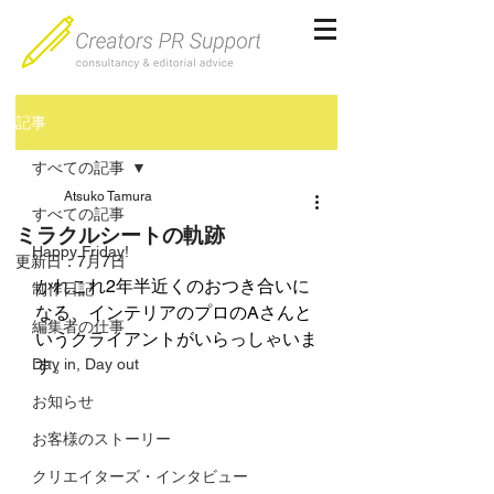
記事
すべての記事
Atsuko Tamura
すべての記事
ミラクルシートの軌跡
Happy Friday!
更新日：
7月7日
かれこれ2年半近くのおつき合いに
制作日記
なる、インテリアのプロのAさんと
編集者の仕事
いうクライアントがいらっしゃいま
Day in, Day out
す。
お知らせ
お客様のストーリー
クリエイターズ・インタビュー