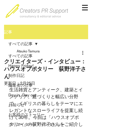
記事
すべての記事
Atsuko Tamura
すべての記事
クリエイターズ・インタビュー：
Happy Friday!
ハウスオブポタリー 荻野洋子さ
ん
制作日記
更新日：
2月25日
編集者の仕事
生活雑貨とアンティーク、建築とイ
Day in, Day out
ンテリア、庭づくりと幅広い分野
で、イギリスの暮らしをテーマにエ
お知らせ
レガントなスローライフを提案し続
お客様のストーリー
けて30年。今回は「ハウスオブポ
タリー」の荻野洋子さんをご紹介し
クリエイターズ・インタビュー